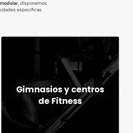
e
modular
, disponemos
sidades específicas
Gimnasios y centros
de Fitness