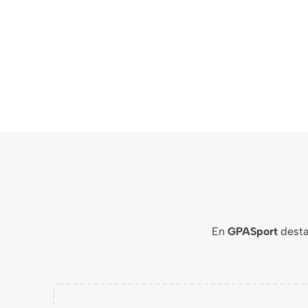
En
GPASport
dest