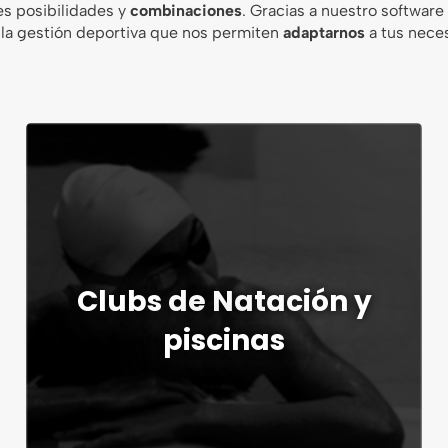
es posibilidades y
combinaciones
. Gracias a nuestro softwar
Descubre nuestro sistema ERP + CRM con
 la gestión deportiva que nos permiten
adaptarnos
a tus nece
software modular adaptado a tus
necesidades
Saber más
Clubs de Natación y
piscinas