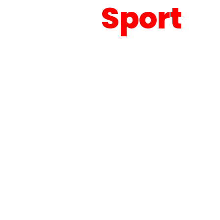
GPA
Sport
soluciones de
onfianza para 
estión deporti