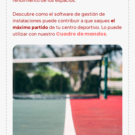
rendimiento de los espacios.
Descubre como el software de gestión de
instalaciones puede contribuir a que saques
el
máximo partido
de tu centro deportivo.
Lo puede
Cuadro de mandos
utilizar con nuestro
.