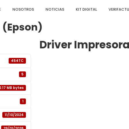
E
NOSOTROS
NOTICIAS
KIT DIGITAL
VERIFACT
 (Epson)
Driver Impresor
454TC
5
2.17 MB bytes
1
11/10/2024
29/01/2026