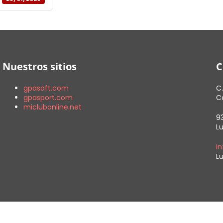
Nuestros sitios
C
gpasoft.com
C.
gpasport.com
Co
miclubonline.net
9
Lu
i
Lu