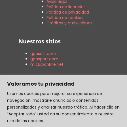
Aviso legal
Política de licencias
Política de privacidad
Política de cookies
Créditos y atribuciones
Nuestros sitios
gpasoft.com
gpasport.com
miclubonline.net
Contacto
Valoramos tu privacidad
Usamos cookies para mejorar su experiencia de
C. General Joan Prim i Prats, 3
navegación, mostrarle anuncios o contenidos
Cornellá de Llobregat, 08940, Barcelona.
personalizados y analizar nuestro tráfico. Al hacer clic en
934 740 049
“Aceptar todo” usted da su consentimiento a nuestro
Lu – Vi : 09:00 – 15:00h
uso de las cookies.