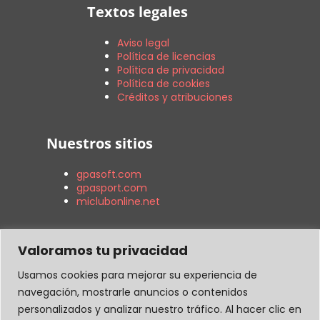
Textos legales
Aviso legal
Política de licencias
Política de privacidad
Política de cookies
Créditos y atribuciones
Nuestros sitios
gpasoft.com
gpasport.com
miclubonline.net
Contacto
Valoramos tu privacidad
Usamos cookies para mejorar su experiencia de
C. General Joan Prim i Prats, 3
navegación, mostrarle anuncios o contenidos
Cornellá de Llobregat, 08940, Barcelona.
personalizados y analizar nuestro tráfico. Al hacer clic en